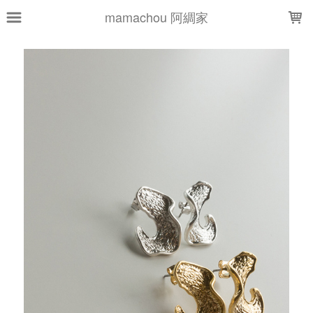
LOADING...
mamachou 阿綢家