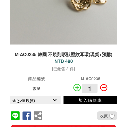
M-AC0235 韓國 不規則形狀壓紋耳環(現貨+預購)
NTD 490
[已銷售 3 件]
商品編號
M-AC0235
數量
加入購物車
收藏