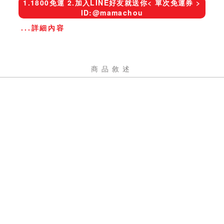
1.1800免運 2.加入LINE好友就送你< 單次免運券 >
ID:@mamachou
...詳細內容
商品敘述