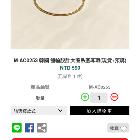
M-AC0253 韓國 齒輪設計大圈吊墜耳環(現貨+預購)
NTD 590
[已銷售 1 件]
商品編號
M-AC0253
數量
加入購物車
收藏