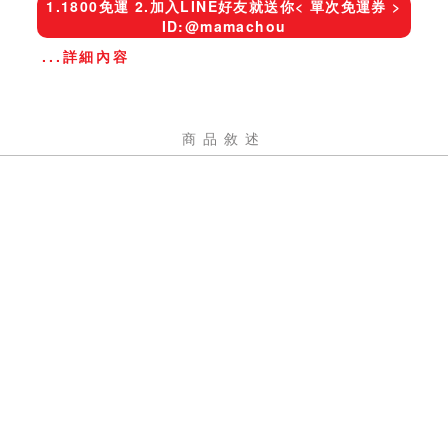
1.1800免運 2.加入LINE好友就送你< 單次免運券 >
ID:@mamachou
...詳細內容
商品敘述