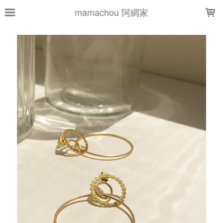
LOADING...
mamachou 阿綢家