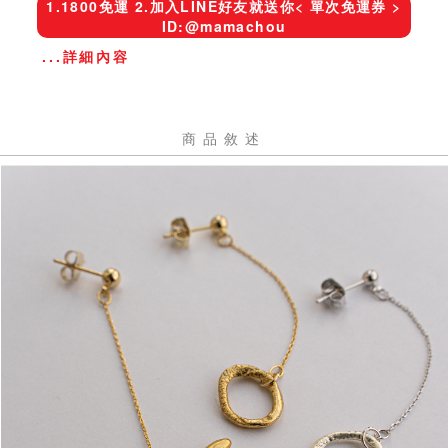
1.1800免運 2.加入LINE好友就送你< 單次免運券 >
ID:@mamachou
...詳細內容
商品敘述