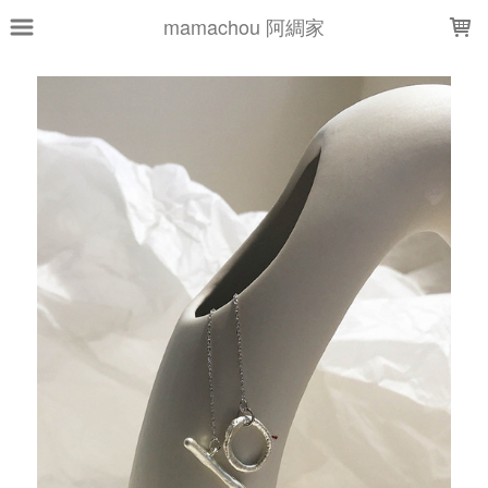
LOADING...
mamachou 阿綢家