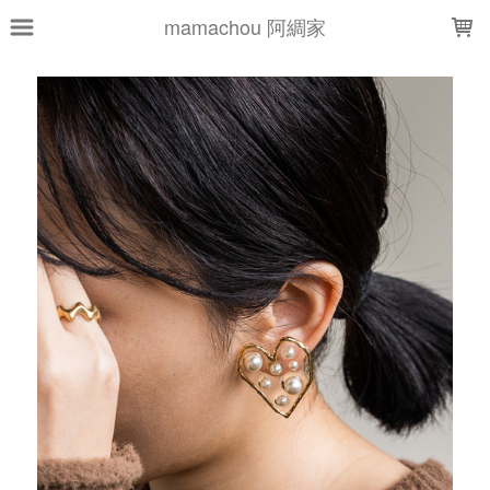
LOADING...
mamachou 阿綢家