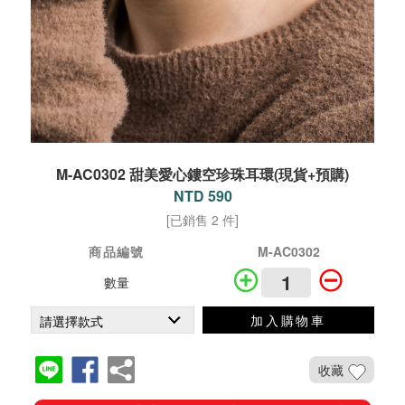
M-AC0302 甜美愛心鏤空珍珠耳環(現貨+預購)
NTD 590
[已銷售 2 件]
商品編號
M-AC0302
數量
加入購物車
收藏