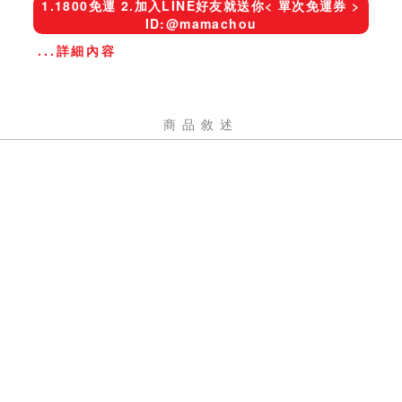
1.1800免運 2.加入LINE好友就送你< 單次免運券 >
ID:@mamachou
...詳細內容
商品敘述