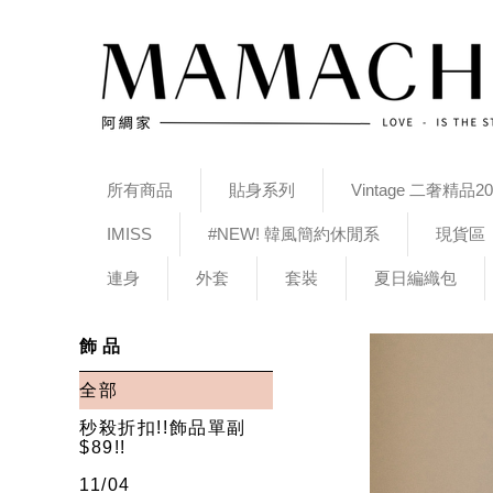
所有商品
貼身系列
Vintage 二奢精品20
IMISS
#NEW! 韓風簡約休閒系
現貨區
連身
外套
套裝
夏日編織包
飾品
全部
秒殺折扣!!飾品單副
$89!!
11/04