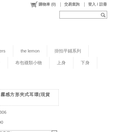
購物車
(
0
)
交易查詢
登入 / 註冊
ers
the lemon
掛拍平鋪系列
新
布包襪類小物
上身
下身
韓國 霧感方形夾式耳環(現貨
306
90