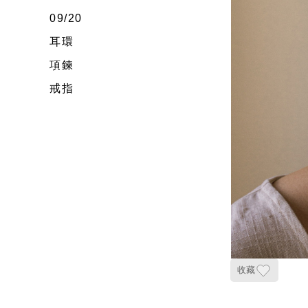
09/20
耳環
項鍊
戒指
收藏