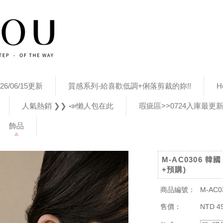
26/06/15更新
質感系列-給喜歡低調+俐落剪裁的妳!!
H
人氣熱銷 ❯❯ 📣懶人包在此
瑕疵區>>0724入庫最更
飾品
M-AC0306 
+預購)
商品編號：
M-AC0
售價：
NTD 4