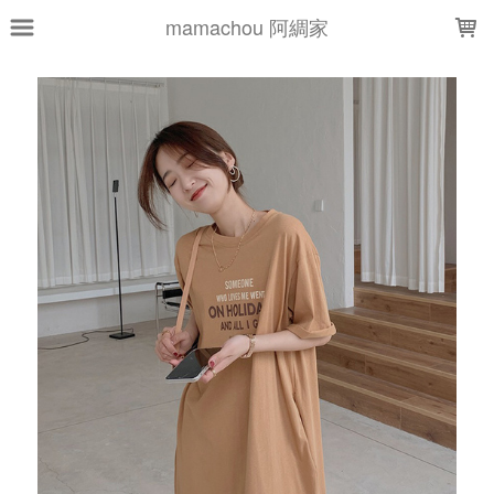
LOADING...
mamachou 阿綢家