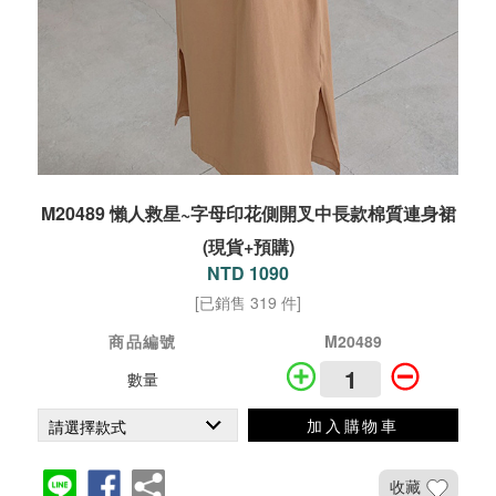
M20489 懶人救星~字母印花側開叉中長款棉質連身裙
(現貨+預購)
NTD 1090
[已銷售 319 件]
商品編號
M20489
數量
加入購物車
收藏