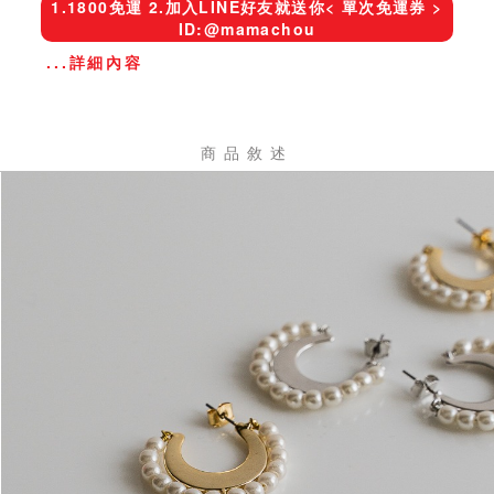
1.1800免運 2.加入LINE好友就送你< 單次免運券 >
ID:@mamachou
...詳細內容
商品敘述