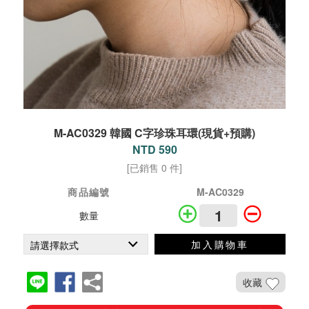
M-AC0329 韓國 C字珍珠耳環(現貨+預購)
NTD 590
[已銷售 0 件]
商品編號
M-AC0329
數量
加入購物車
收藏