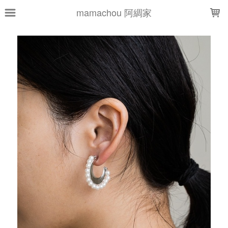
LOADING...
mamachou 阿綢家