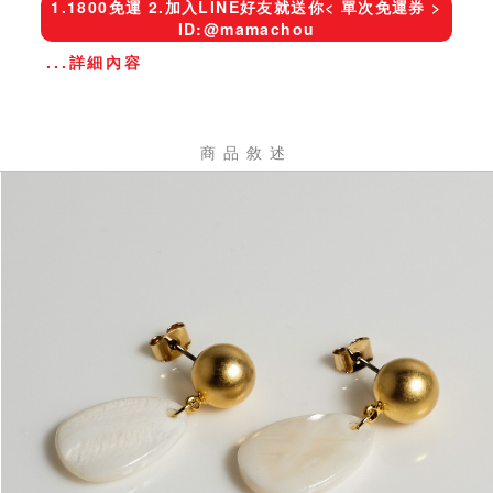
1.1800免運 2.加入LINE好友就送你< 單次免運券 >
ID:@mamachou
...詳細內容
商品敘述