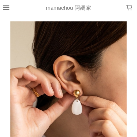
LOADING...
mamachou 阿綢家