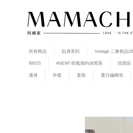
所有商品
貼身系列
Vintage 二奢精品20
IMISS
#NEW! 韓風簡約休閒系
現貨區
連身
外套
套裝
夏日編織包