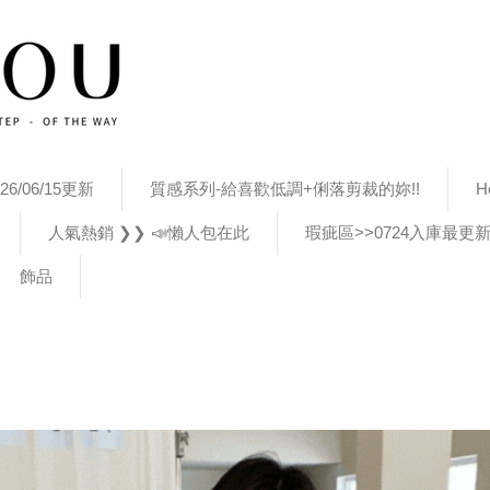
26/06/15更新
質感系列-給喜歡低調+俐落剪裁的妳!!
H
人氣熱銷 ❯❯ 📣懶人包在此
瑕疵區>>0724入庫最更
飾品