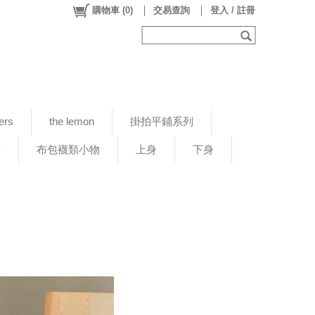
購物車
(
0
)
交易查詢
登入 / 註冊
ers
the lemon
掛拍平鋪系列
新
布包襪類小物
上身
下身