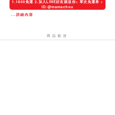
1.1800免運 2.加入LINE好友就送你< 單次免運券 >
ID:@mamachou
...詳細內容
商品敘述