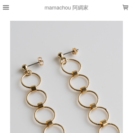
LOADING...
mamachou 阿綢家