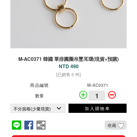
M-AC0371 韓國 單排圓圈吊墜耳環(現貨+預購)
NTD 490
[已銷售 0 件]
商品編號
M-AC0371
數量
加入購物車
收藏