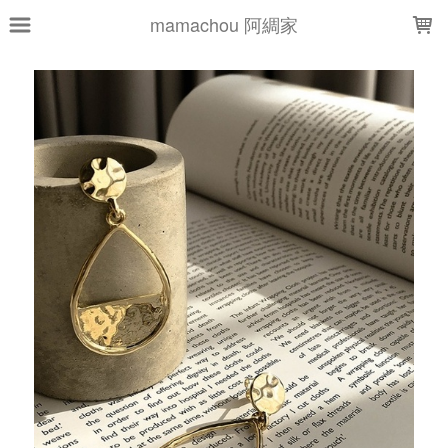
LOADING...
mamachou 阿綢家