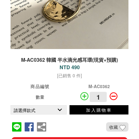
M-AC0362 韓國 半水滴光感耳環(現貨+預購)
NTD 490
[已銷售 0 件]
商品編號
M-AC0362
數量
加入購物車
收藏