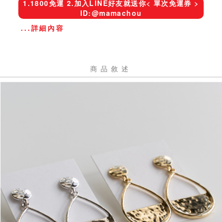
1.1800免運 2.加入LINE好友就送你< 單次免運券 >
ID:@mamachou
...詳細內容
商品敘述