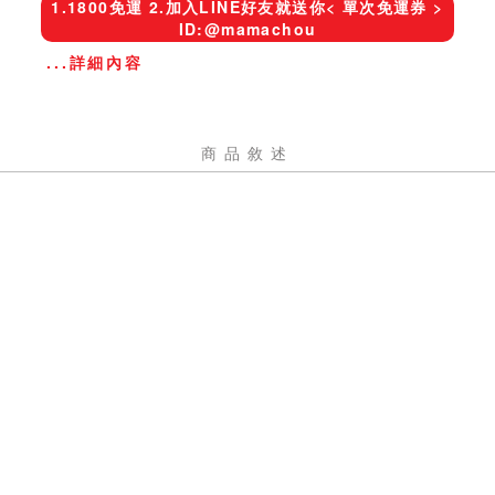
1.1800免運 2.加入LINE好友就送你< 單次免運券 >
ID:@mamachou
...詳細內容
商品敘述