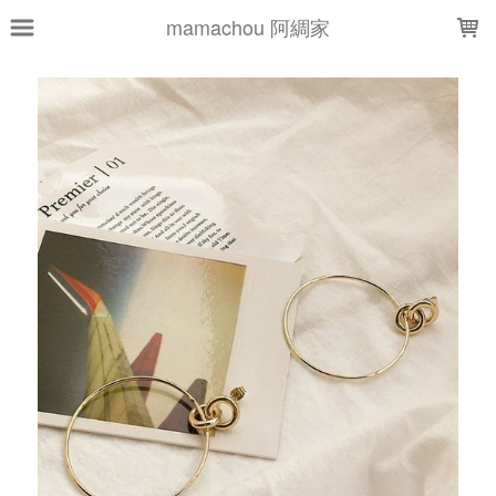
LOADING...
mamachou 阿綢家