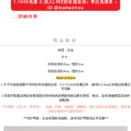
1.1800免運 2.加入LINE好友就送你< 單次免運券 >
ID:@mamachou
...詳細內容
商品敘述