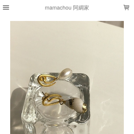
LOADING...
mamachou 阿綢家