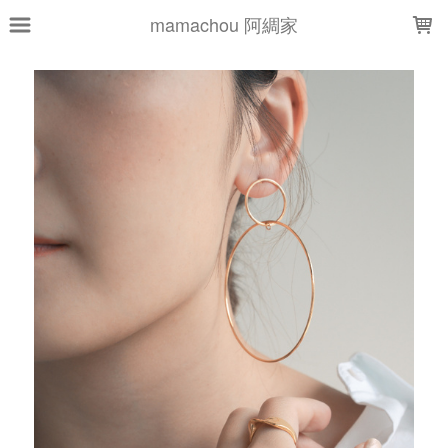
LOADING...
mamachou 阿綢家