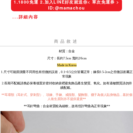
1.1800免運 2.加入LINE好友就送你< 單次免運券 >
ID:@mamachou
...詳細內容
商品敘述