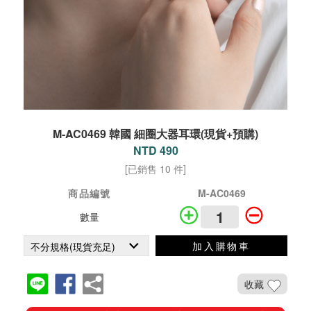
M-AC0469 韓國 細圈大器耳環(現貨+預購)
NTD 490
[已銷售 10 件]
商品編號
M-AC0469
數量
加入購物車
收藏