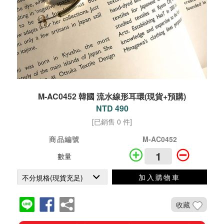
M-AC0452 韓國 流水線形耳環(現貨+預購)
NTD 490
[已銷售 0 件]
商品編號
M-AC0452
數量
加入購物車
收藏