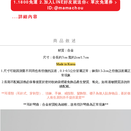
1.1800免運 2.加入LINE好友就送你< 單次免運券 >
ID:@mamachou
...詳細內容
商品敘述