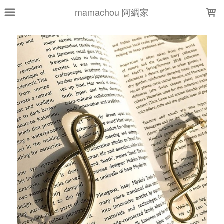
LOADING...
mamachou 阿綢家