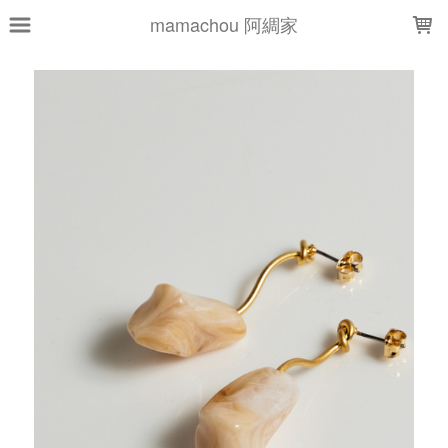
LOADING...
mamachou 阿綢家