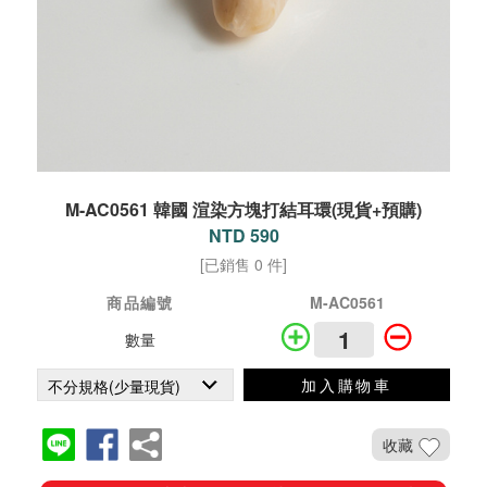
M-AC0561 韓國 渲染方塊打結耳環(現貨+預購)
NTD 590
[已銷售 0 件]
商品編號
M-AC0561
數量
加入購物車
收藏