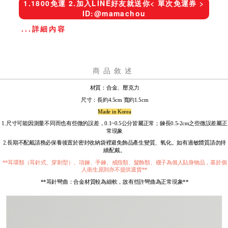
1.1800免運 2.加入LINE好友就送你< 單次免運券 >
ID:@mamachou
...詳細內容
商品敘述