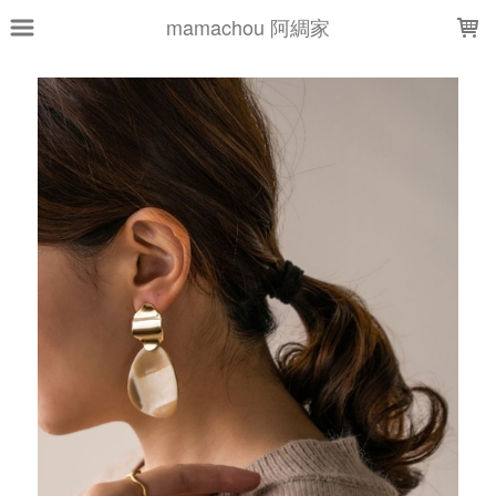
LOADING...
mamachou 阿綢家