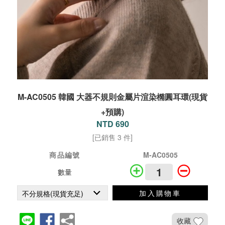
M-AC0505 韓國 大器不規則金屬片渲染橢圓耳環(現貨
+預購)
NTD 690
[已銷售 3 件]
商品編號
M-AC0505
數量
加入購物車
收藏