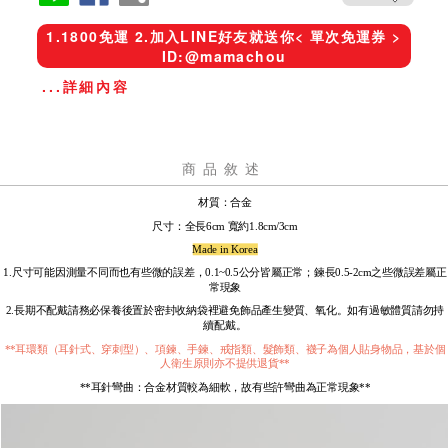
1.1800免運 2.加入LINE好友就送你< 單次免運券 >
ID:@mamachou
...詳細內容
商品敘述