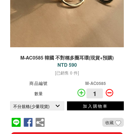
M-AC0585 韓國 不對稱多圈耳環(現貨+預購)
NTD 590
[已銷售 0 件]
商品編號
M-AC0585
數量
加入購物車
收藏