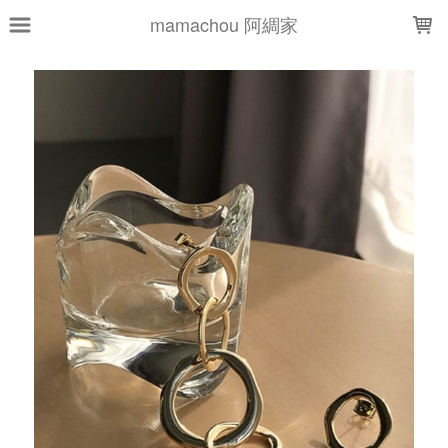
LOADING...
mamachou 阿綢家