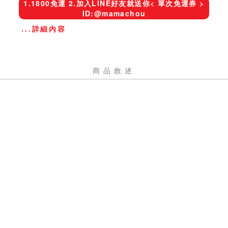
1.1800免運 2.加入LINE好友就送你< 單次免運券 >
ID:@mamachou
...詳細內容
商品敘述