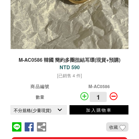
M-AC0586 韓國 簡約多圈扭結耳環(現貨+預購)
NTD 590
[已銷售 4 件]
商品編號
M-AC0586
數量
加入購物車
收藏