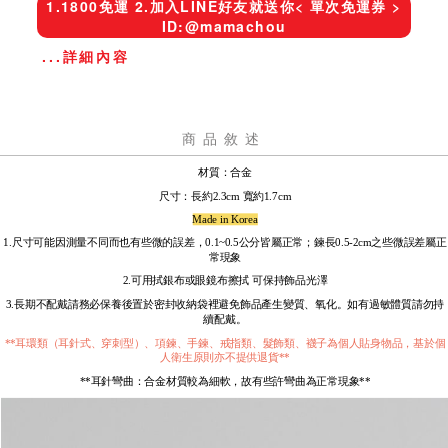
1.1800免運 2.加入LINE好友就送你< 單次免運券 >
ID:@mamachou
...詳細內容
商品敘述