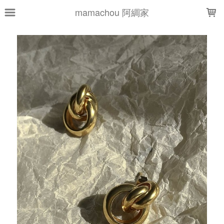
LOADING...
mamachou 阿綢家