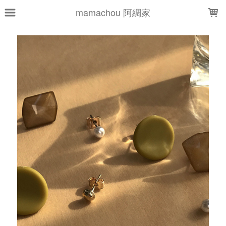
LOADING...
mamachou 阿綢家