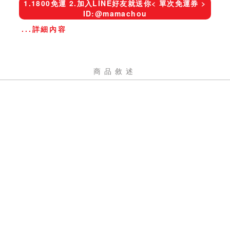
1.1800免運 2.加入LINE好友就送你< 單次免運券 >
ID:@mamachou
...詳細內容
商品敘述