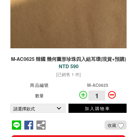
M-AC0625 韓國 幾何圖形珍珠四入組耳環(現貨+預購)
NTD 590
[已銷售 1 件]
商品編號
M-AC0625
數量
加入購物車
收藏