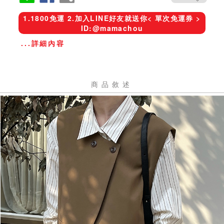
1.1800免運 2.加入LINE好友就送你< 單次免運券 >
ID:@mamachou
...詳細內容
商品敘述