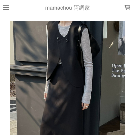
LOADING...
mamachou 阿綢家