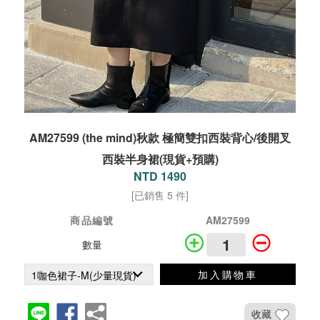
AM27599 (the mind)秋款 極簡雙扣西裝背心/後開叉
西裝半身裙(現貨+預購)
NTD 1490
[已銷售 5 件]
商品編號
AM27599
數量
加入購物車
收藏