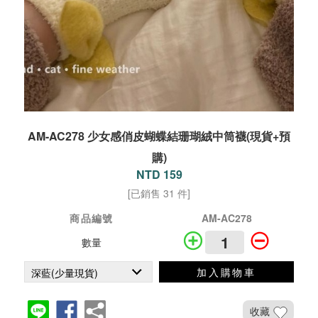
AM-AC278 少女感俏皮蝴蝶結珊瑚絨中筒襪(現貨+預
購)
NTD 159
[已銷售 31 件]
商品編號
AM-AC278
數量
加入購物車
收藏