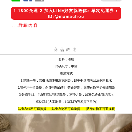
1.1800免運 2.加入LINE好友就送你< 單次免運券 >
ID:@mamachou
...詳細內容
商品敘述