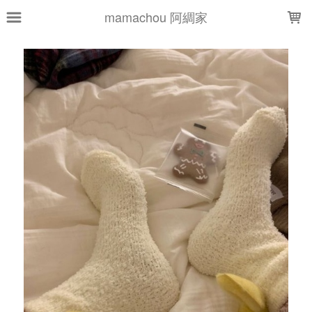
LOADING...
mamachou 阿綢家