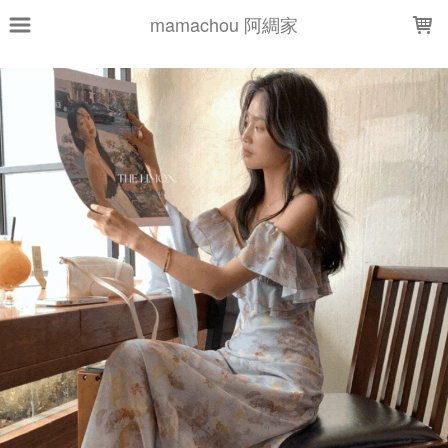
LOADING...
mamachou 阿綢家