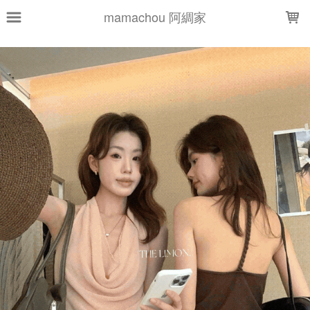
LOADING...
mamachou 阿綢家