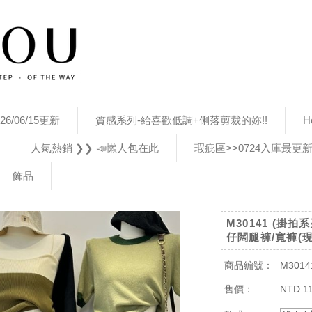
26/06/15更新
質感系列-給喜歡低調+俐落剪裁的妳!!
H
人氣熱銷 ❯❯ 📣懶人包在此
瑕疵區>>0724入庫最更
飾品
M30141 (掛
仔闊腿褲/寬褲(現
商品編號：
M3014
售價：
NTD 1