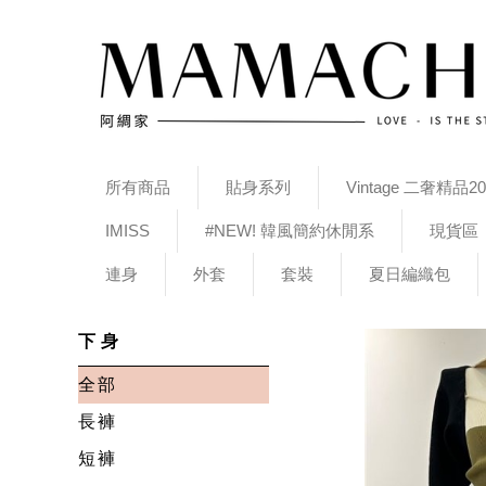
所有商品
貼身系列
Vintage 二奢精品20
IMISS
#NEW! 韓風簡約休閒系
現貨區
連身
外套
套裝
夏日編織包
下身
全部
長褲
短褲