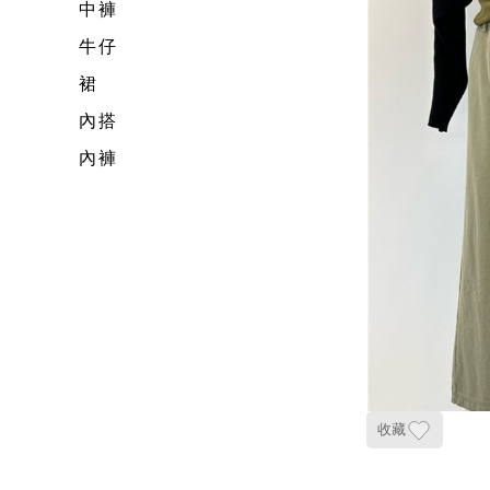
中褲
牛仔
裙
內搭
內褲
收藏