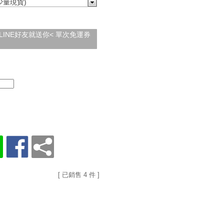
(少量現貨)
加入LINE好友就送你< 單次免運券
[ 已銷售 4 件 ]