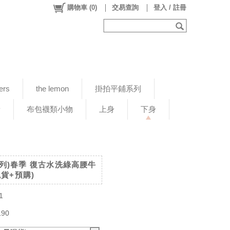
購物車
(
0
)
交易查詢
登入 / 註冊
ers
the lemon
掛拍平鋪系列
新
布包襪類小物
上身
下身
拍系列)春季 復古水洗綠高腰牛
貨+預購)
1
190