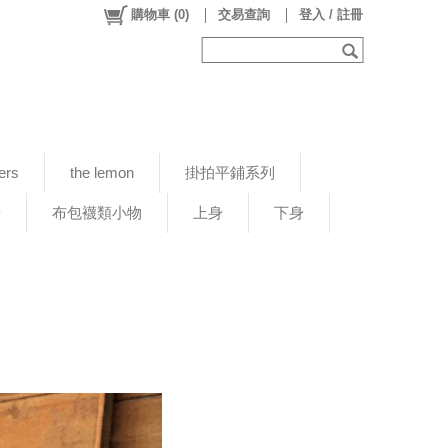
購物車
(
0
)
交易查詢
登入 / 註冊
ers
the lemon
掛拍平鋪系列
新
布包襪類小物
上身
下身