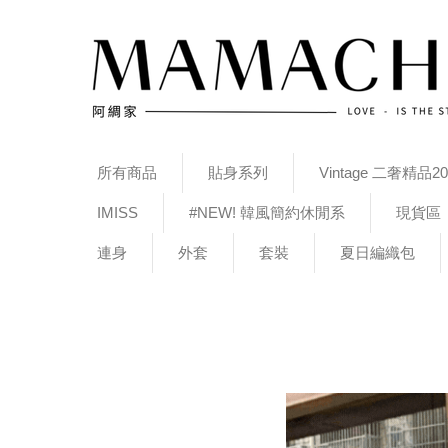
所有商品
貼身系列
Vintage 二奢精品20
IMISS
#NEW! 韓風簡約休閒系
現貨區
連身
外套
套裝
夏日編織包