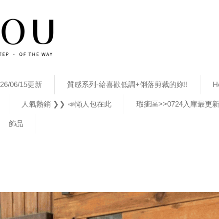
26/06/15更新
質感系列-給喜歡低調+俐落剪裁的妳!!
H
人氣熱銷 ❯❯ 📣懶人包在此
瑕疵區>>0724入庫最更
飾品