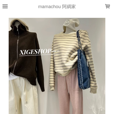
LOADING...
mamachou 阿綢家