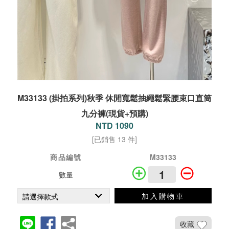
M33133 (掛拍系列)秋季 休閒寬鬆抽繩鬆緊腰束口直筒
九分褲(現貨+預購)
NTD 1090
[已銷售 13 件]
商品編號
M33133
數量
加入購物車
收藏