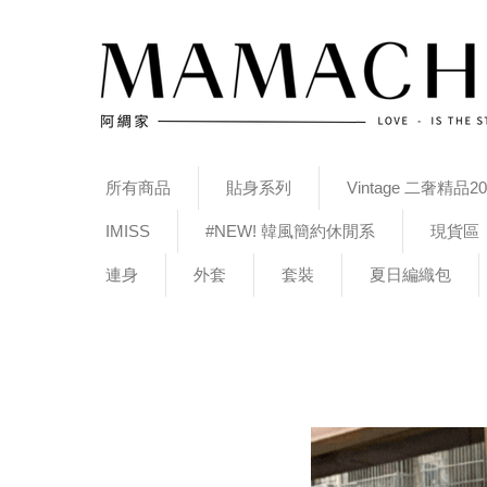
所有商品
貼身系列
Vintage 二奢精品20
IMISS
#NEW! 韓風簡約休閒系
現貨區
連身
外套
套裝
夏日編織包