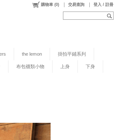
購物車
(
0
)
交易查詢
登入 / 註冊
ers
the lemon
掛拍平鋪系列
新
布包襪類小物
上身
下身