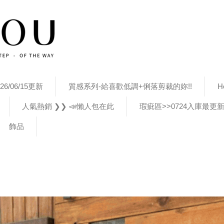
26/06/15更新
質感系列-給喜歡低調+俐落剪裁的妳!!
H
人氣熱銷 ❯❯ 📣懶人包在此
瑕疵區>>0724入庫最更
飾品