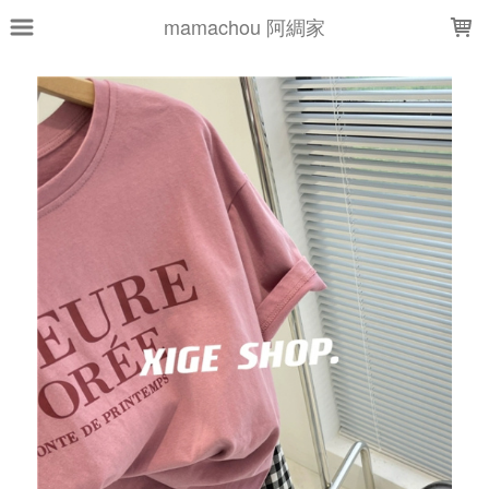
LOADING...
mamachou 阿綢家