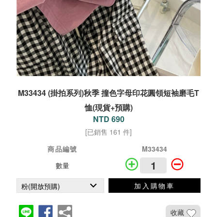
M33434 (掛拍系列)秋季 撞色字母印花圓領短袖磨毛T
恤(現貨+預購)
NTD 690
[已銷售 161 件]
商品編號
M33434
數量
加入購物車
收藏