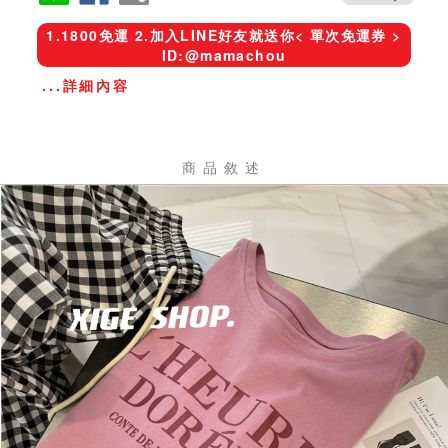
1.1800免運 2.加入LINE好友就送你< 單次免運券 >
ID:@mamachou
...詳細內容
商品敘述