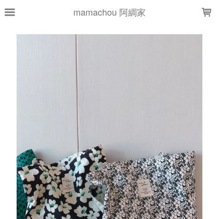
LOADING...
mamachou 阿綢家