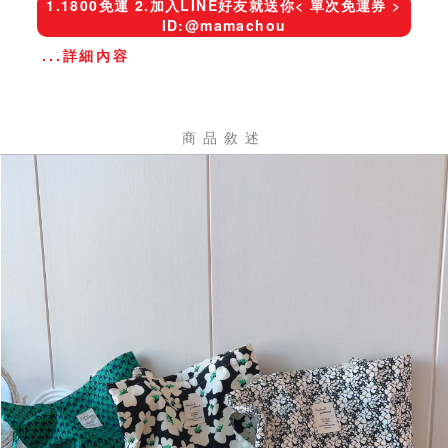
1.1800免運 2.加入LINE好友就送你< 單次免運券 >
ID:@mamachou
...詳細內容
商品敘述