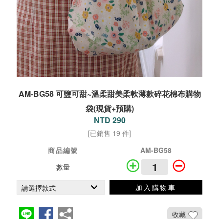
AM-BG58 可鹽可甜~溫柔甜美柔軟薄款碎花棉布購物
袋(現貨+預購)
NTD 290
[已銷售 19 件]
商品編號
AM-BG58
數量
加入購物車
收藏