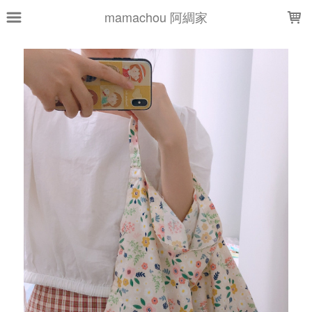
LOADING...
mamachou 阿綢家