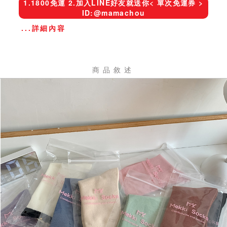
1.1800免運 2.加入LINE好友就送你< 單次免運券 >
ID:@mamachou
...詳細內容
商品敘述