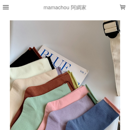
LOADING...
mamachou 阿綢家