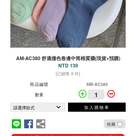
AM-AC380 舒適撞色卷邊中筒棉質襪(現貨+預購)
NTD 139
[已銷售 9 件]
商品編號
AM-AC380
數量
加入購物車
收藏