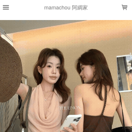
LOADING...
mamachou 阿綢家