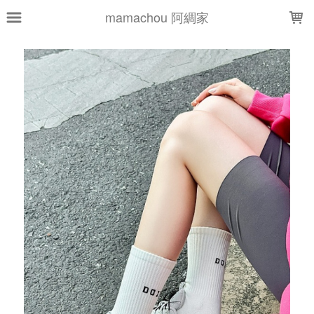
LOADING...
mamachou 阿綢家