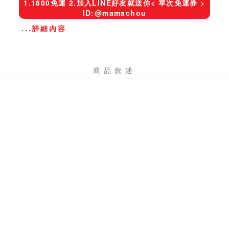
1.1800免運 2.加入LINE好友就送你< 單次免運券 >
ID:@mamachou
...詳細內容
商品敘述