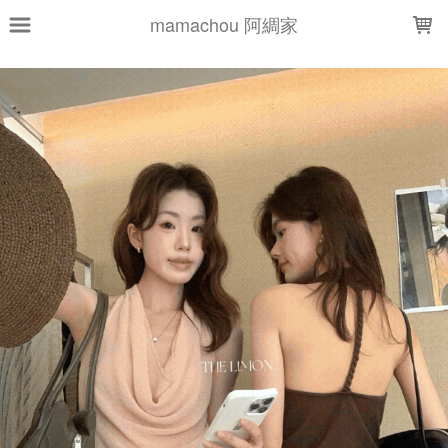
LOADING...
mamachou 阿綢家