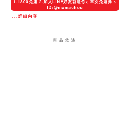
1.1800免運 2.加入LINE好友就送你< 單次免運券 >
ID:@mamachou
...詳細內容
商品敘述