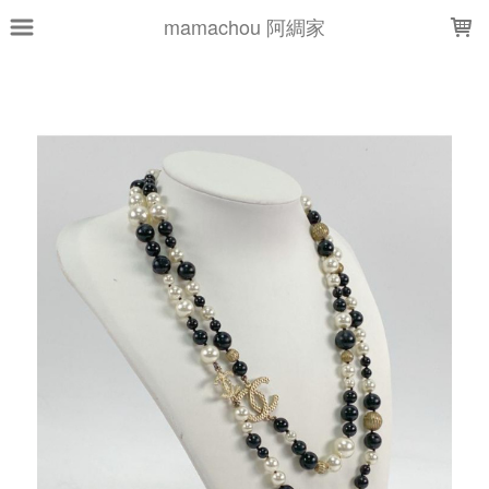
LOADING...
mamachou 阿綢家