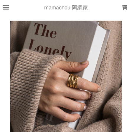
LOADING...
mamachou 阿綢家