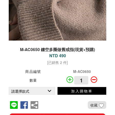
M-AC0650 鏤空多圈做舊戒指(現貨+預購)
NTD 490
[已銷售 2 件]
商品編號
M-AC0650
數量
加入購物車
收藏