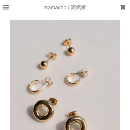
LOADING...
mamachou 阿綢家