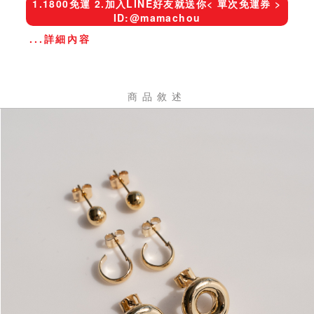
1.1800免運 2.加入LINE好友就送你< 單次免運券 >
ID:@mamachou
...詳細內容
商品敘述