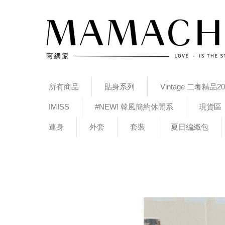
所有商品
貼身系列
Vintage 二奢精品20
IMISS
#NEW! 韓風簡約休閒系
現貨區
連身
外套
套裝
夏日編織包