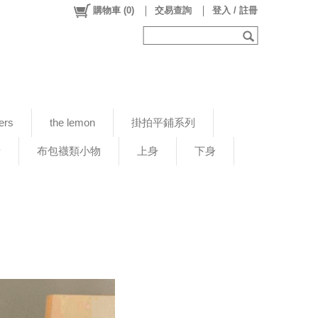
購物車
(
0
)
交易查詢
登入 / 註冊
ers
the lemon
掛拍平鋪系列
新
布包襪類小物
上身
下身