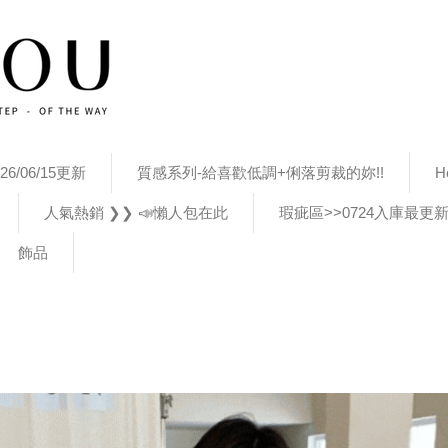
26/06/15更新
質感系列-給喜歡低調+俐落剪裁的妳!!
H
人氣熱銷 ❯❯ 📣懶人包在此
瑕疵區>>0724入庫最更
飾品