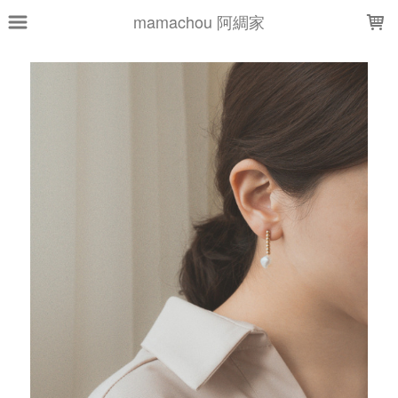
LOADING...
mamachou 阿綢家