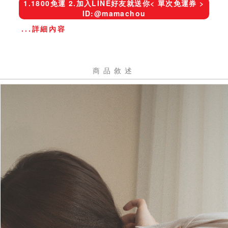
1.1800免運 2.加入LINE好友就送你< 單次免運券 >
ID:@mamachou
...詳細內容
商品敘述