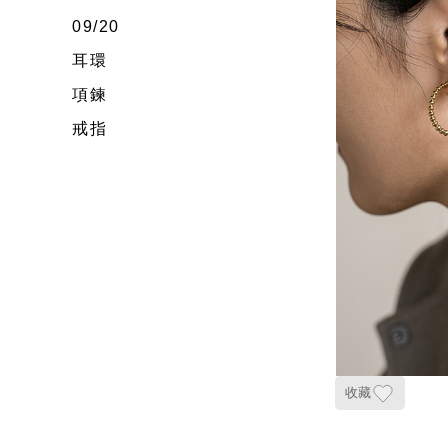
09/20
耳環
項鍊
戒指
收藏