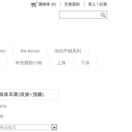
購物車
(
0
)
交易查詢
登入 / 註冊
ers
the lemon
掛拍平鋪系列
新
布包襪類小物
上身
下身
半圓珠珠耳環(現貨+預購)
476
90
商品樣式