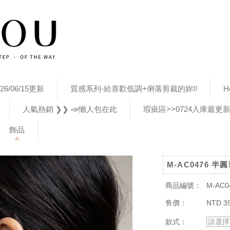
26/06/15更新
質感系列-給喜歡低調+俐落剪裁的妳!!
H
人氣熱銷 ❯❯ 📣懶人包在此
瑕疵區>>0724入庫最更
飾品
M-AC0476 
商品編號：
M-AC0
售價：
NTD 3
款式：
請選擇