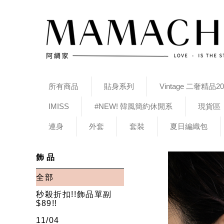
所有商品
貼身系列
Vintage 二奢精品20
IMISS
#NEW! 韓風簡約休閒系
現貨區
連身
外套
套裝
夏日編織包
飾品
全部
秒殺折扣!!飾品單副
$89!!
11/04