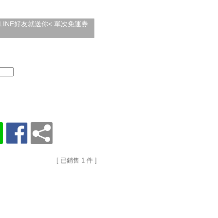
加入LINE好友就送你< 單次免運券
[ 已銷售 1 件 ]