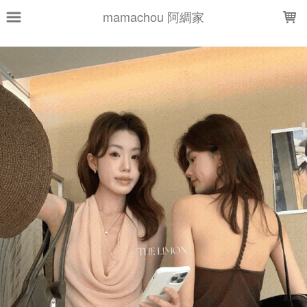
LOADING...
mamachou 阿綢家