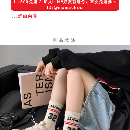
1.1800免運 2.加入LINE好友就送你< 單次免運券 >
ID:@mamachou
...詳細內容
商品敘述