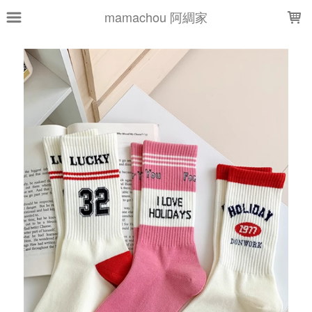
LOADING...
mamachou 阿綢家