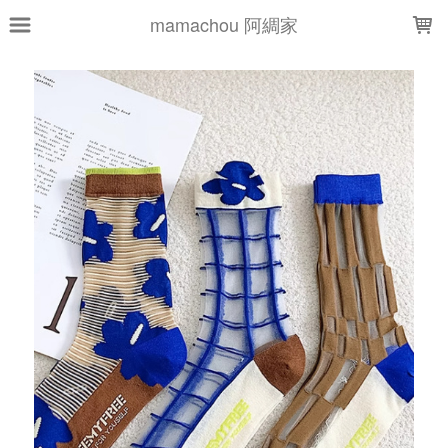
LOADING...
mamachou 阿綢家