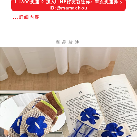
1.1800免運 2.加入LINE好友就送你< 單次免運券 >
ID:@mamachou
...詳細內容
商品敘述