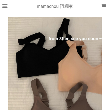
LOADING...
mamachou 阿綢家