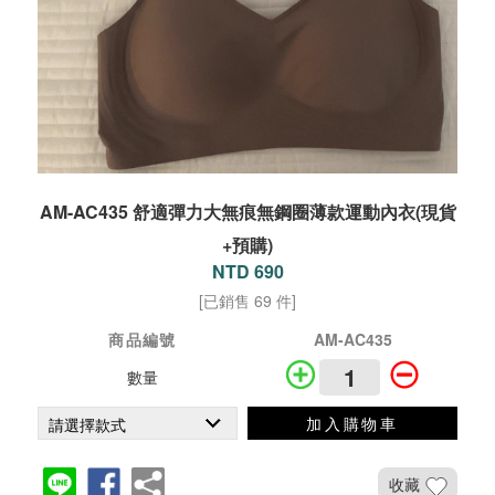
AM-AC435 舒適彈力大無痕無鋼圈薄款運動內衣(現貨
+預購)
NTD 690
[已銷售 69 件]
商品編號
AM-AC435
數量
加入購物車
收藏