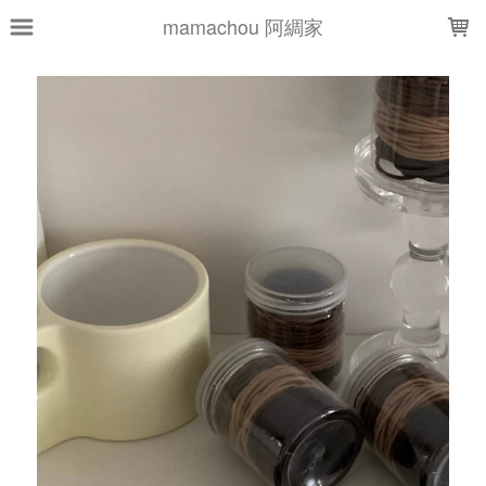
LOADING...
mamachou 阿綢家