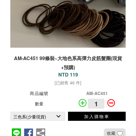
AM-AC451 99條裝~大地色系高彈力皮筋髮圈(現貨
+預購)
NTD 119
[已銷售 46 件]
商品編號
AM-AC451
數量
加入購物車
收藏