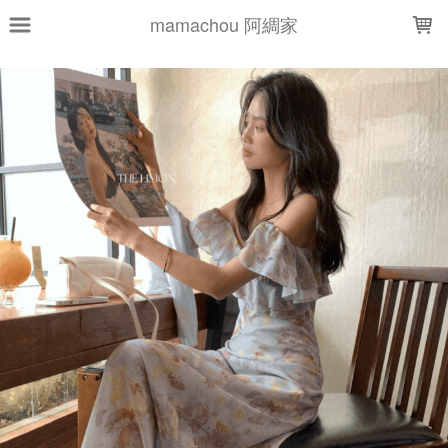
LOADING...
mamachou 阿綢家