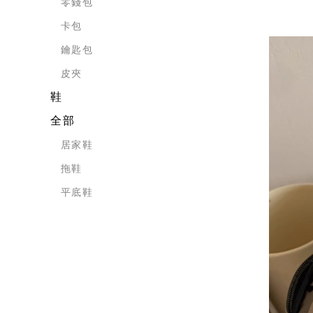
零錢包
卡包
鑰匙包
皮夾
鞋
全部
居家鞋
拖鞋
平底鞋