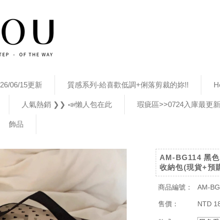
26/06/15更新
質感系列-給喜歡低調+俐落剪裁的妳!!
H
人氣熱銷 ❯❯ 📣懶人包在此
瑕疵區>>0724入庫最更
飾品
AM-BG114 
收納包(現貨+預購
商品編號：
AM-BG
售價：
NTD 1