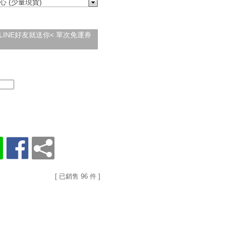
心 (少量現貨)
加入LINE好友就送你< 單次免運券
[ 已銷售 96 件 ]