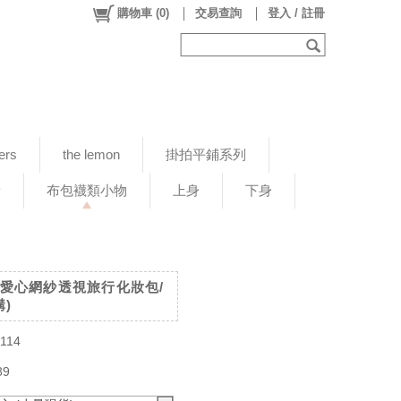
購物車
(
0
)
交易查詢
登入 / 註冊
ers
the lemon
掛拍平鋪系列
新
布包襪類小物
上身
下身
黑色愛心網紗透視旅行化妝包/
)
114
89