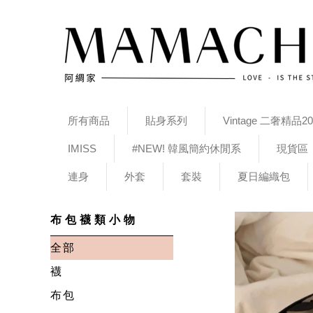
所有商品
貼身系列
Vintage 二奢精品20
IMISS
#NEW! 韓風簡約休閒系
現貨區
連身
外套
套裝
夏日編織包
布包襪類小物
全部
襪
布包