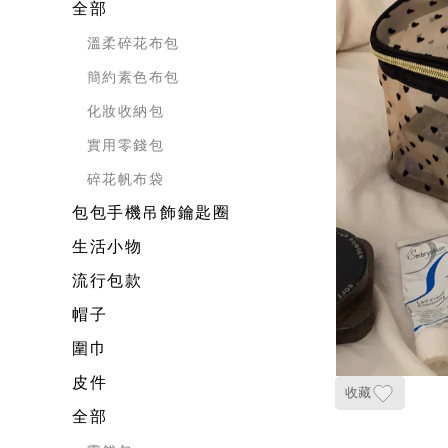
全部
溫柔碎花布包
簡約素色布包
化妝收納包
實用零錢包
碎花帆布袋
包包手機吊飾鑰匙圈
生活小物
流行包款
帽子
圍巾
皮件
收藏
全部