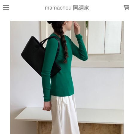
LOADING...
mamachou 阿綢家