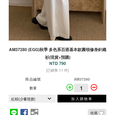
AM37280 (EGG)秋季 多色系百搭基本款圓領修身針織
衫(現貨+預購)
NTD 790
[已銷售 11 件]
商品編號
AM37280
數量
加入購物車
收藏