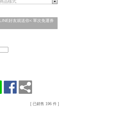
商品樣式
加入LINE好友就送你< 單次免運券
[ 已銷售 196 件 ]