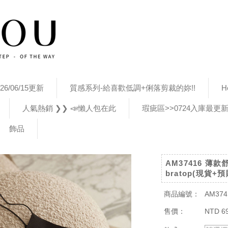
26/06/15更新
質感系列-給喜歡低調+俐落剪裁的妳!!
H
人氣熱銷 ❯❯ 📣懶人包在此
瑕疵區>>0724入庫最更
飾品
AM37416 
bratop(現貨+預
商品編號：
AM374
售價：
NTD 6