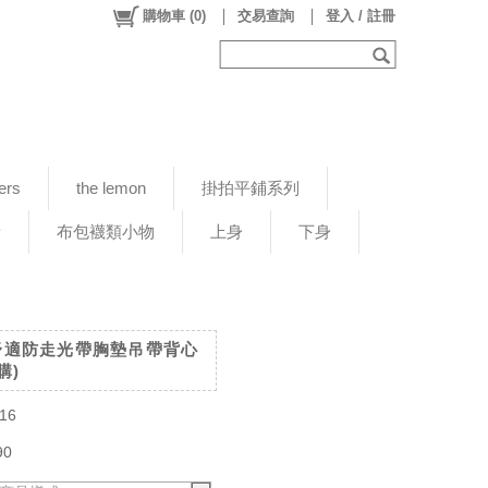
購物車
(
0
)
交易查詢
登入 / 註冊
ers
the lemon
掛拍平鋪系列
新
布包襪類小物
上身
下身
薄款舒適防走光帶胸墊吊帶背心
購)
16
90