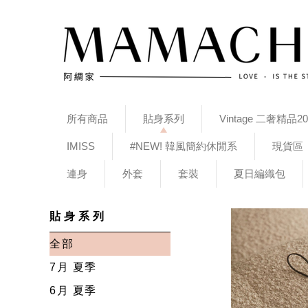
所有商品
貼身系列
Vintage 二奢精品20
IMISS
#NEW! 韓風簡約休閒系
現貨區
連身
外套
套裝
夏日編織包
貼身系列
全部
7月 夏季
6月 夏季